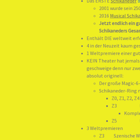
Das ERSTE
Schikaneder
2001 wurde sein 25
2016
Musical Schik
Jetzt endlich ein g
Schikaneders Gesam
Enthält DIE weltweit erf
4 in der Neuzeit kaum ge
1 Weltpremiere einer gu
KEIN Theater hat jemals
geschweige denn nur zwe
absolut originell:
Der große Magic-6
Schikaneder-Ring 
Z0, Z1, Z2,
Z3 libre
Komple
Z5 li
3 Weltpremieren
Z3 Szenische We