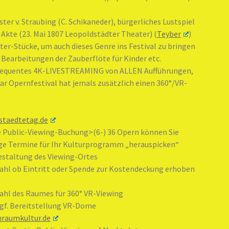
ster v. Straubing (C. Schikaneder), bürgerliches Lustspiel
Akte (23. Mai 1807 Leopoldstädter Theater) (
Teyber
)
ter-Stücke, um auch dieses Genre ins Festival zu bringen
 Bearbeitungen der Zauberflöte für Kinder etc.
nsequentes 4K-LIVESTREAMING von ALLEN Aufführungen,
gar Opernfestival hat jemals zusätzlich einen 360°/VR-
staedtetag.de
e Public-Viewing-Buchung>(6-) 36 Opern können Sie
ige Termine für Ihr Kulturprogramm „herauspicken“
estaltung des Viewing-Ortes
ahl ob Eintritt oder Spende zur Kostendeckung erhoben
ahl des Raumes für 360° VR-Viewing
gf. Bereitstellung VR-Dome
nraumkultur.de