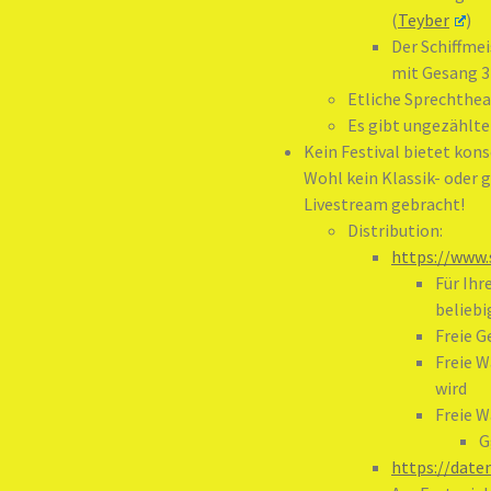
(
Teyber
)
Der Schiffmei
mit Gesang 3 
Etliche Sprechthea
Es gibt ungezählte
Kein Festival bietet ko
Wohl kein Klassik- oder 
Livestream gebracht!
Distribution:
https://www.
Für Ihr
belieb
Freie G
Freie W
wird
Freie W
G
https://date