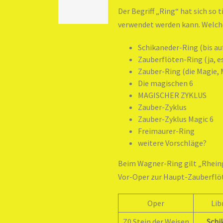
Der Begriff „Ring“ hat sich so 
verwendet werden kann. Welcher
Schikaneder-Ring (bis auf
Zauberflöten-Ring (ja, e
Zauber-Ring (die Magie, M
Die magischen 6
MAGISCHER ZYKLUS
Zauber-Zyklus
Zauber-Zyklus Magic 6
Freimaurer-Ring
weitere Vorschläge?
Beim Wagner-Ring gilt „Rheing
Vor-Oper zur Haupt-Zauberflöt
Oper
Lib
Z0 Stein der Weisen
Schi