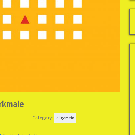
erkmale
Category :
Allgemein