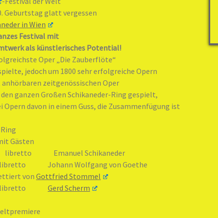
-Festival der Welt
0. Geburtstag glatt vergessen
aneder in Wien
anzes Festival mit
twerk als künstlerisches Potential!
olgreichste Oper „Die Zauberflöte“
spielte, jedoch um 1800 sehr erfolgreiche Opern
t anhörbaren zeitgenössischen Oper
 den ganzen Großen Schikaneder-Ring gespielt,
i Opern davon in einem Guss, die Zusammenfügung ist
-Ring
mit Gästen
 Z4 libretto Emanuel Schikaneder
tto Johann Wolfgang von Goethe
ttiert von
Gottfried Stommel
bretto
Gerd Scherm
ltpremiere