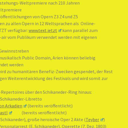
ehungs-Weltpremiere nach 210 Jahren
tpremiere
eröffentlichungen von Opern Z3 Z4 und Z5
ten zu allen Opern in 12 Weltsprachen als Online-
ZT verfügbar:
www.text.jetzt
kann parallel zum
n-air vom Publikum verwendet werden mit eigenen
 Gewinnstreben
 musikalisch Public Domain, Arien können beliebig
ndet werden
wird zu humanitären Benefiz-Zwecken gespendet, der Rest
gen Weiterentwicklung des Festivals und wird somit zur
-Repertoires über den Schikaneder-Ring hinaus:
 Schikaneder-Libretto
von Arkadien
(bereits veröffentlicht)
astl
(bereits veröffentlicht)
 Schikaneder), große heroische Oper 2 Akte (
Teyber
)
ersonalarrest (E. Schikaneder), Operette (7. Dez. 1803)