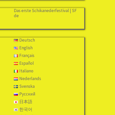
Das erste Schikanederfestival | SF
de
Deutsch
English
Français
Español
Italiano
Nederlands
Svenska
Русский
日本語
한국어