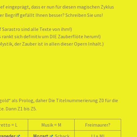
tief eingeprägt, dass er nun für diesen magischen Zyklus
 Begriff gefällt Ihnen besser? Schreiben Sie uns!
 Sarastro sind alle Texte von ihm!)
s rankt sich definitiv um DIE Zauberflöte herum!)
ystik, der Zauber ist in allen dieser Opern Inhalt.)
old“ als Prolog, daher Die Titelnummerierung Z0 für die
e. Dann Z1 bis Z5.
retto = L
Musik = M
Freimaurer?
kaneder
Mozart
, Schack
L! + M!