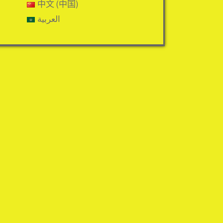
中文 (中国)
العربية