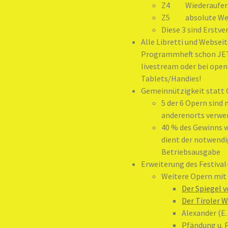
Z4 Wiederauferst
Z5 absolute Wel
Diese 3 sind Erstv
Alle Libretti und Websei
Programmheft schon JET
livestream oder bei ope
Tablets/Handies!
Gemeinnützigkeit statt
5 der 6 Opern sind
anderenorts verwe
40 % des Gewinns 
dient der notwendi
Betriebsausgabe
Erweiterung des Festival
Weitere Opern mit
Der Spiegel 
Der Tiroler W
Alexander (E.
Pfändung u. P