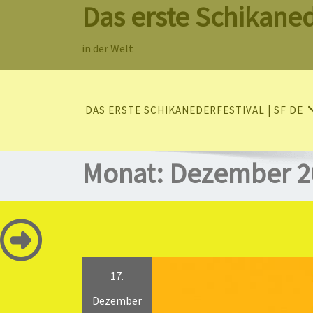
Das erste Schikaned
Skip
to
content
in der Welt
DAS ERSTE SCHIKANEDERFESTIVAL | SF DE
Monat:
Dezember 2
17.
Dezember