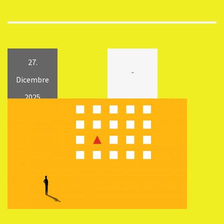
27.
-
Dicembre
2025