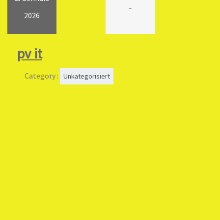
-
2026
pv it
Category :
Unkategorisiert