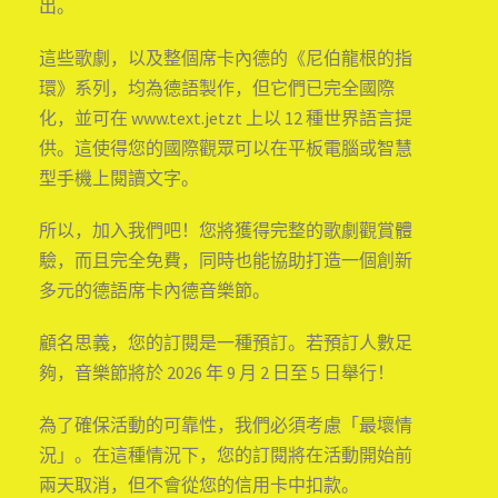
出。
這些歌劇，以及整個席卡內德的《尼伯龍根的指
環》系列，均為德語製作，但它們已完全國際
化，並可在 www.text.jetzt 上以 12 種世界語言提
供。這使得您的國際觀眾可以在平板電腦或智慧
型手機上閱讀文字。
所以，加入我們吧！您將獲得完整的歌劇觀賞體
驗，而且完全免費，同時也能協助打造一個創新
多元的德語席卡內德音樂節。
顧名思義，您的訂閱是一種預訂。若預訂人數足
夠，音樂節將於 2026 年 9 月 2 日至 5 日舉行！
為了確保活動的可靠性，我們必須考慮「最壞情
況」。在這種情況下，您的訂閱將在活動開始前
兩天取消，但不會從您的信用卡中扣款。