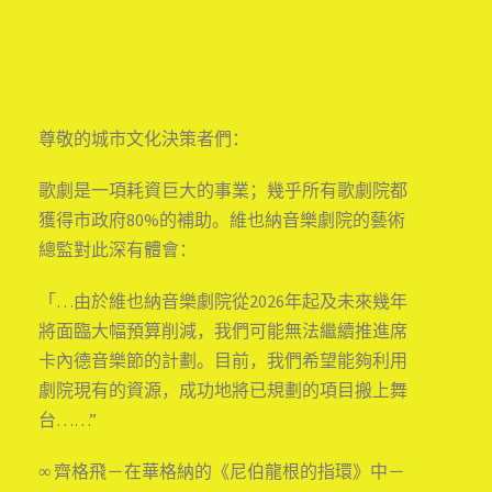
尊敬的城市文化決策者們：
歌劇是一項耗資巨大的事業；幾乎所有歌劇院都
獲得市政府80%的補助。維也納音樂劇院的藝術
總監對此深有體會：
「…由於維也納音樂劇院從2026年起及未來幾年
將面臨大幅預算削減，我們可能無法繼續推進席
卡內德音樂節的計劃。目前，我們希望能夠利用
劇院現有的資源，成功地將已規劃的項目搬上舞
台……”
∞ 齊格飛－在華格納的《尼伯龍根的指環》中－